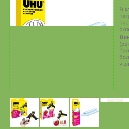
В к
па
пис
скл
Вн
(ре
бол
бол
уко
не
вын