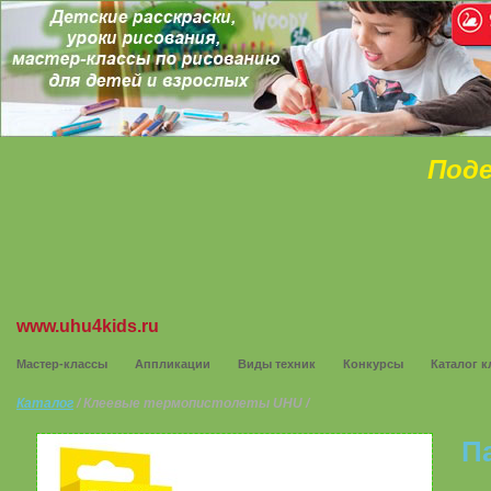
Поде
www.uhu4kids.ru
Мастер-классы
Аппликации
Виды техник
Конкурсы
Каталог к
Каталог
/ Клеевые термопистолеты UHU /
П