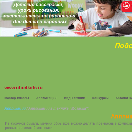
Поде
www.uhu4kids.ru
Мастер-классы
Аппликации
Виды техник
Конкурсы
Каталог к
Аппликации
/ Аппликации в технике "Мозаика":
Апплик
Из кусочков бумаги, мелких обрывков можно делать прекрасные композ
развитеия мелкой моторики.