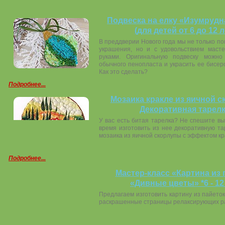
Подвеска на елку «Изумрудн
(для детей от 6 до 12 л
В преддверии Нового года мы не только п
украшения, но и с удовольствием маст
руками. Оригинальную подвеску можно
обычного пенопласта и украсить ее бисер
Как это сделать?
Подробнее...
Мозаика кракле из яичной с
Декоративная тарел
У вас есть битая тарелка? Не спешите в
время изготовить из нее декоративную та
мозаика из яичной скорлупы с эффектом кр
Подробнее...
Мастер-класс «Картина из 
«Дивные цветы» *6 - 12
Предлагаем изготовить картину из пайеток
раскрашенные страницы релаксирующих ра