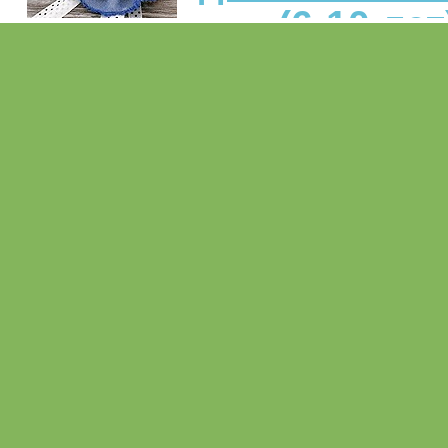
(6-10 лет
Этот мастер-класс мы подго
для наших маленьких рукоде
Для тех, кого вдохновляют
лоскуты, а любимый инст
нитка с иголкой. Мы сделаем
из джинсы и кружева. Конечн
изготовлении броши вы м
вносить что-то свое, видоиз
очередность сборки и 
материалов. Главное – это идея
Подробнее...