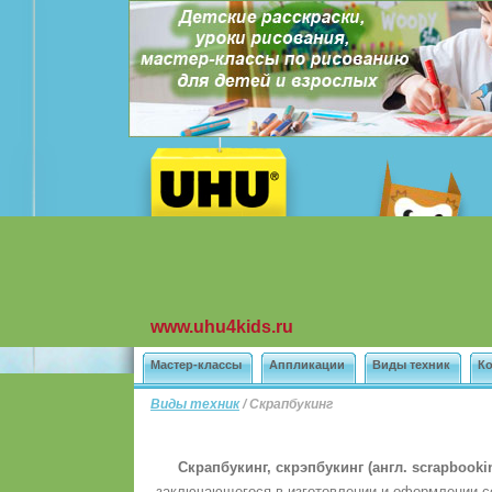
www.uhu4kids.ru
Мастер-классы
Аппликации
Виды техник
К
Виды техник
/ Скрапбукинг
Скрапбукинг, скрэпбукинг (англ. scrapbooki
заключающегося в изготовлении и оформлении 