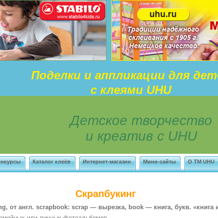
Поделки и аппликации для дет
с клеями UHU
Детское творчество
и креатив с UHU
онкурсы
Каталог клеёв
Интернет-магазин
Мини-сайты
О ТМ UHU
Скрапбукинг
ng, от англ. scrapbook: scrap — вырезка, book — книга, букв. «книга
семейных или личных фотоальбомов.