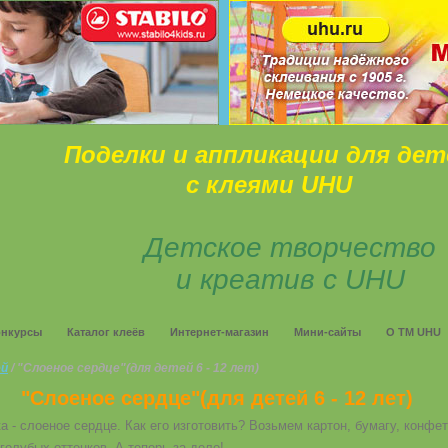
Поделки и аппликации для дет
с клеями UHU
Детское творчество
и креатив с UHU
онкурсы
Каталог клеёв
Интернет-магазин
Мини-сайты
О ТМ UHU
ей
/ "Слоеное сердце"(для детей 6 - 12 лет)
"Слоеное сердце"(для детей 6 - 12 лет)
а - слоеное сердце. Как его изготовить? Возьмем картон, бумагу, кон
голубых оттенков. А теперь за дело!