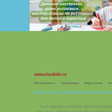
www.uhu4kids.ru
Мастер-классы
Аппликации
Виды техник
К
Мастер-классы
/
Скрапбукинг для взрослых и дет
А вот еще одна интересная идея для праздник
нитки. Пусть материалы будут нежных розовых и 