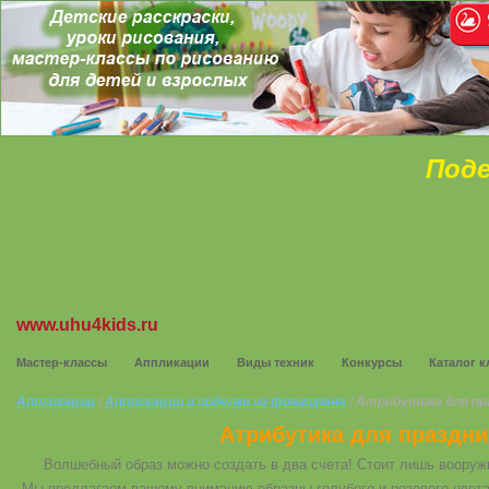
Поде
www.uhu4kids.ru
Мастер-классы
Аппликации
Виды техник
Конкурсы
Каталог к
Аппликации
/
Аппликации и поделки из фоамирана
/ Атрибутика для пра
Атрибутика для праздник
Волшебный образ можно создать в два счета! Стоит лишь вооруж
Мы предлагаем вашему вниманию образцы голубого и розового цвета