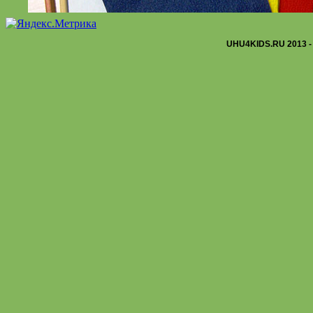
UHU4KIDS.RU 2013 -
На белом картоне рисуем звезду и пламя огня, вырезаем. С помо